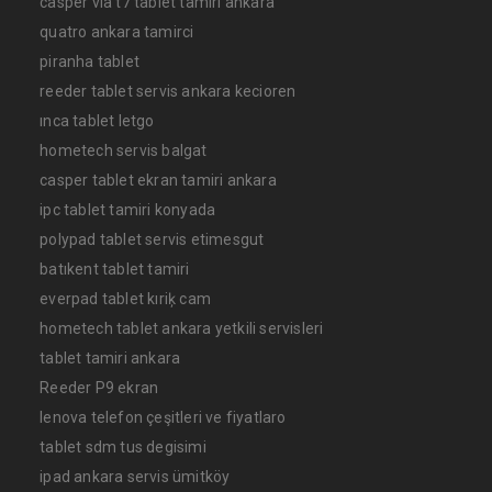
casper via t7 tablet tamiri ankara
quatro ankara tamirci
piranha tablet
reeder tablet servis ankara kecioren
ınca tablet letgo
hometech servis balgat
casper tablet ekran tamiri ankara
ipc tablet tamiri konyada
polypad tablet servis etimesgut
batıkent tablet tamiri
everpad tablet kıriķ cam
hometech tablet ankara yetkili servisleri
tablet tamiri ankara
Reeder P9 ekran
lenova telefon çeşitleri ve fiyatlaro
tablet sdm tus degisimi
ipad ankara servis ümitköy