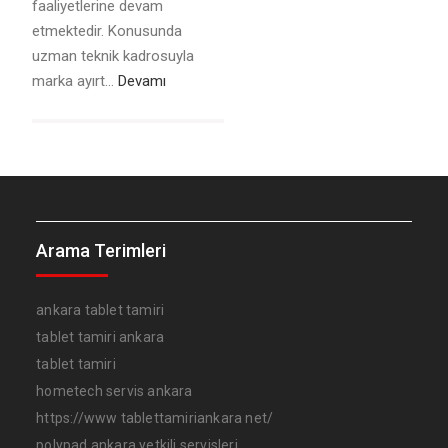
faaliyetlerine devam
etmektedir. Konusunda
uzman teknik kadrosuyla
marka ayırt…
Devamı
Arama Terimleri
ankara tablet tamiri
tablet tamiri ankara
tablet tamiri
hometech servis ankara
https://www tablettamiriankara net/
polypad ankara yetkili servisleri